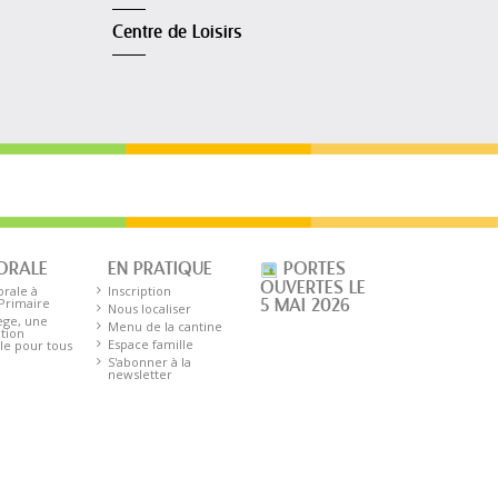
Centre de Loisirs
ORALE
EN PRATIQUE
PORTES
OUVERTES LE
orale à
Inscription
 Primaire
5 MAI 2026
Nous localiser
ège, une
Menu de la cantine
tion
Espace famille
le pour tous
S'abonner à la
newsletter