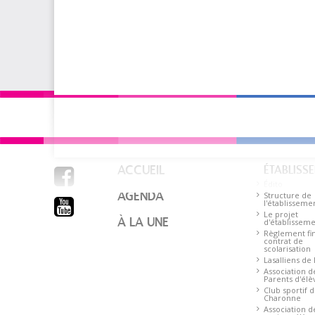
ACCUEIL
ÉTABLISS

Édito
AGENDA
Structure de

l'établisseme
Le projet
À LA UNE
d'établissem
Règlement fin
contrat de
scolarisation
Lasalliens de
Association d
Parents d'élè
Club sportif 
Charonne
Association d