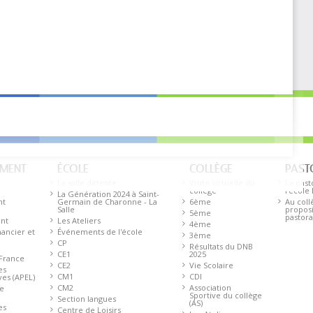
EMENT
ÉCOLE
COLLÈGE
PAST
La salle détente
Visite virtuelle du
La past
collège
l'école
La Génération 2024 à Saint-
nt
Germain de Charonne - La
6ème
Au coll
Salle
proposi
5ème
pastora
ent
Les Ateliers
4ème
ancier et
Événements de l'école
3ème
CP
Résultats du DNB
CE1
2025
 France
CE2
Vie Scolaire
es
CM1
CDI
ves (APEL)
CM2
Association
de
Sportive du collège
Section langues
(AS)
es
Centre de Loisirs