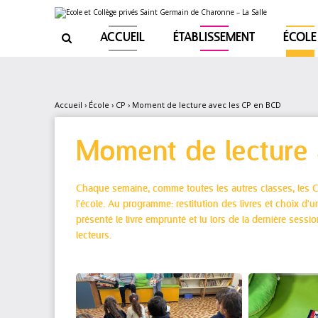
Aller
Outils
au
personnels
contenu.
|
ACCUEIL
ÉTABLISSEMENT
ÉCOLE

Aller
à
la
navigation
Accueil
›
École
›
CP
›
Moment de lecture avec les CP en BCD
Moment de lecture 
Chaque semaine, comme toutes les autres classes, les C
l'école. Au programme: restitution des livres et choix d
présenté le livre emprunté et lu lors de la dernière sess
lecteurs.