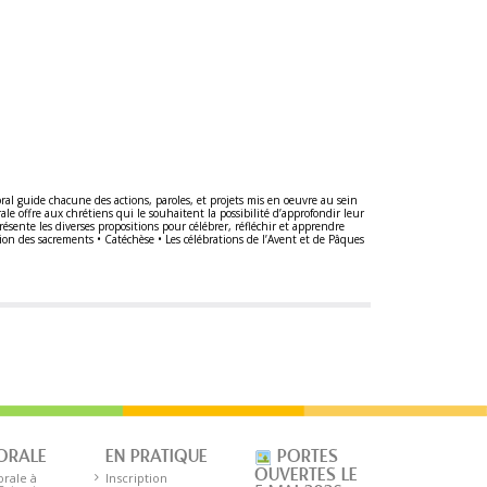
toral guide chacune des actions, paroles, et projets mis en oeuvre au sein
rale offre aux chrétiens qui le souhaitent la possibilité d’approfondir leur
sente les diverses propositions pour célébrer, réfléchir et apprendre
ration des sacrements • Catéchèse • Les célébrations de l’Avent et de Pâques
ORALE
EN PRATIQUE
PORTES
OUVERTES LE
orale à
Inscription