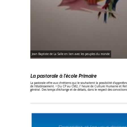
Jean Baptiste de La Salle en lien avec les peuples du monde
La pastorale à l'école Primaire
La pastorale offre aux chrétiens qui le souhaitent la possibilité d’appro
de l’établissement. • Du CP au CM2, l' heure de Culture Humaine et Relig
général. Des temps d’échange et de débats, dans le respect des convictions