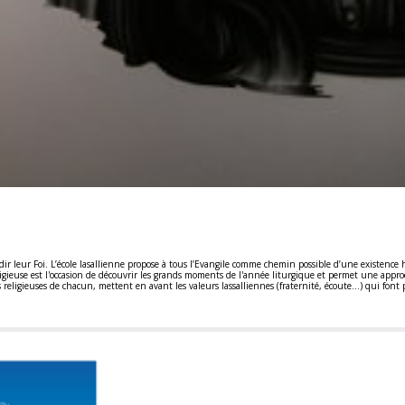
fondir leur Foi. L’école lasallienne propose à tous l’Evangile comme chemin possible d’une existen
ieuse est l'occasion de découvrir les grands moments de l'année liturgique et permet une approch
 religieuses de chacun, mettent en avant les valeurs lassalliennes (fraternité, écoute…) qui font p