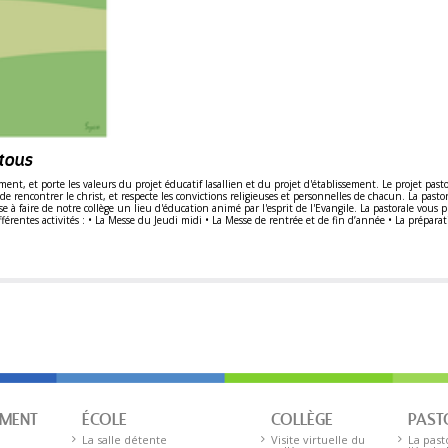
 tous
ement, et porte les valeurs du projet éducatif lasallien et du projet d'établissement. Le projet pas
 de rencontrer le christ, et respecte les convictions religieuses et personnelles de chacun. La pasto
aire de notre collège un lieu d'éducation animé par l'esprit de l'Evangile. La pastorale vous pré
 différentes activités : • La Messe du Jeudi midi • La Messe de rentrée et de fin d’année • La prépa
EMENT
ÉCOLE
COLLÈGE
PAST
La salle détente
Visite virtuelle du
La past