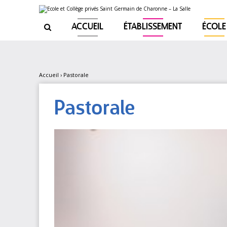
Aller
Outils
au
personnels
contenu.
|
ACCUEIL
ÉTABLISSEMENT
ÉCOLE

Aller
à
la
navigation
Accueil
›
Pastorale
Pastorale