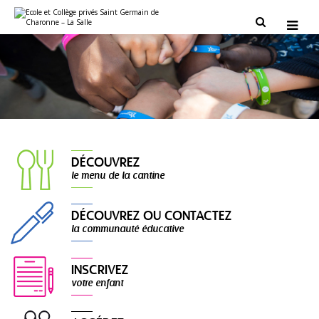
Aller
Outils
au
personnels


contenu.
|
Aller
à
la
navigation
DÉCOUVREZ
le menu de la cantine
DÉCOUVREZ OU CONTACTEZ
la communauté éducative
INSCRIVEZ
votre enfant