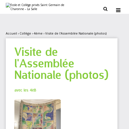
Aller
Outils
au
personnels


contenu.
|
Aller
à
la
navigation
Accueil
›
Collège
›
4ème
›
Visite de l'Assemblée Nationale (photos)
Visite de
l'Assemblée
Nationale (photos)
avec les 4èB