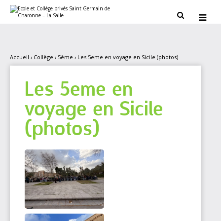
Aller
Outils
au
personnels


contenu.
|
Aller
à
la
navigation
Accueil
›
Collège
›
5ème
›
Les 5eme en voyage en Sicile (photos)
Les 5eme en
voyage en Sicile
(photos)