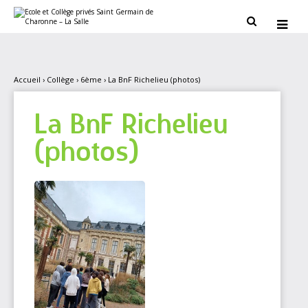
Aller
Outils
au
personnels


contenu.
|
Aller
à
la
navigation
Accueil
›
Collège
›
6ème
›
La BnF Richelieu (photos)
La BnF Richelieu
(photos)