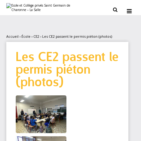
Aller
Outils
au
personnels


contenu.
|
Aller
à
la
navigation
Accueil
›
École
›
CE2
›
Les CE2 passent le permis piéton (photos)
Les CE2 passent le
permis piéton
(photos)