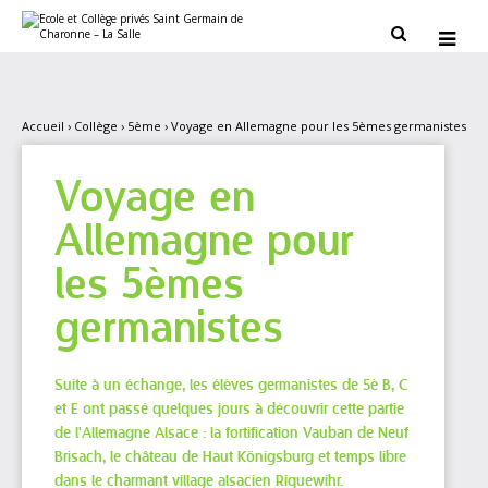
Aller
Outils
au
personnels


contenu.
|
Aller
à
la
navigation
Accueil
›
Collège
›
5ème
›
Voyage en Allemagne pour les 5èmes germanistes
Voyage en
Allemagne pour
les 5èmes
germanistes
Suite à un échange, les élèves germanistes de 5è B, C
et E ont passé quelques jours à découvrir cette partie
de l'Allemagne Alsace : la fortification Vauban de Neuf
Brisach, le château de Haut Königsburg et temps libre
dans le charmant village alsacien Riquewihr.