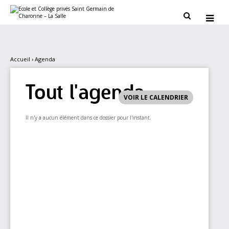
Aller
Outils
au
personnels


contenu.
|
Aller
à
la
navigation
Accueil
›
Agenda
Tout l'agenda
VOIR LE CALENDRIER
Il n'y a aucun élément dans ce dossier pour l'instant.