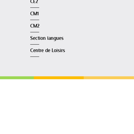
CE2
CM1
CM2
Section langues
Centre de Loisirs