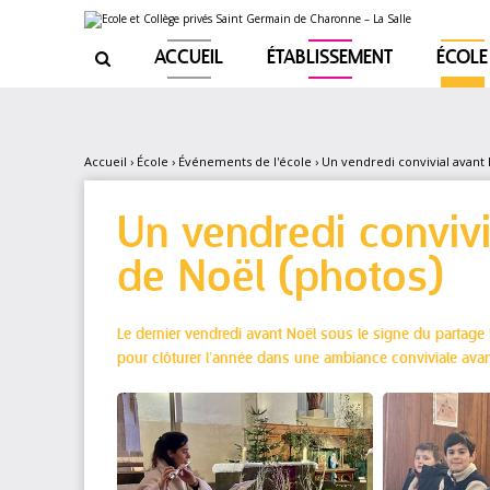
Aller
Outils
au
personnels
contenu.
|
ACCUEIL
ÉTABLISSEMENT
ÉCOLE

Aller
à
la
navigation
Accueil
›
École
›
Événements de l'école
›
Un vendredi convivial avant 
Un vendredi convivi
de Noël (photos)
Le dernier vendredi avant Noël sous le signe du partage 
pour clôturer l’année dans une ambiance conviviale avan