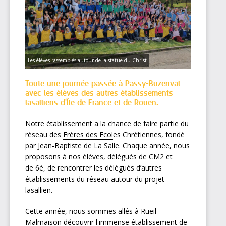
Les élèves rassemblés autour de la statue du Christ
Toute une journée passée à Passy-Buzenval
avec les élèves des autres établissements
lasalliens d'Île de France et de Rouen.
Notre établissement a la chance de faire partie du
réseau des
Frères des Ecoles Chrétiennes
, fondé
par Jean-Baptiste de La Salle. Chaque année, nous
proposons à nos élèves, délégués de CM2 et
de 6è, de rencontrer les délégués d’autres
établissements du réseau autour du projet
lasallien.
Cette année, nous sommes allés à Rueil-
Malmaison découvrir l'immense établissement de