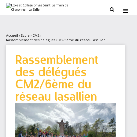
Aller
Outils
au
personnels


contenu.
|
Aller
à
la
navigation
Accueil
›
École
›
CM2
›
Rassemblement des délégués CM2/6ème du réseau lasallien
Rassemblement
des délégués
CM2/6ème du
réseau lasallien