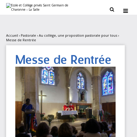
Aller
Outils
au
personnels


contenu.
|
Aller
à
la
navigation
Accueil
›
Pastorale
›
Au collège, une proposition pastorale pour tous
›
Messe de Rentrée
Messe de Rentrée