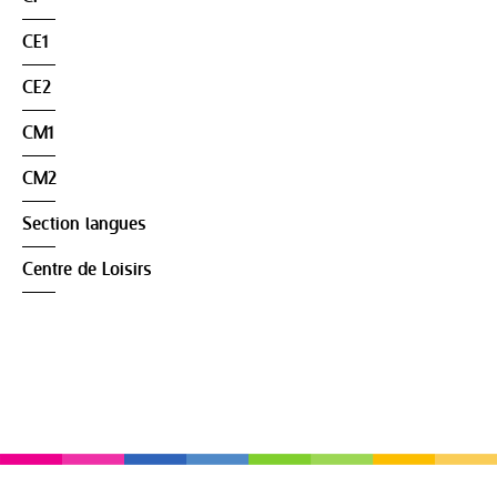
CE1
CE2
CM1
CM2
Section langues
Centre de Loisirs