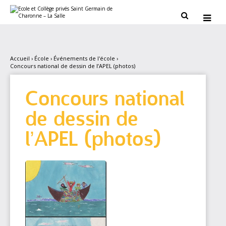
Aller
Outils
au
personnels


contenu.
|
Aller
à
la
navigation
Accueil
›
École
›
Événements de l'école
›
Concours national de dessin de l’APEL (photos)
Concours national
de dessin de
l’APEL (photos)