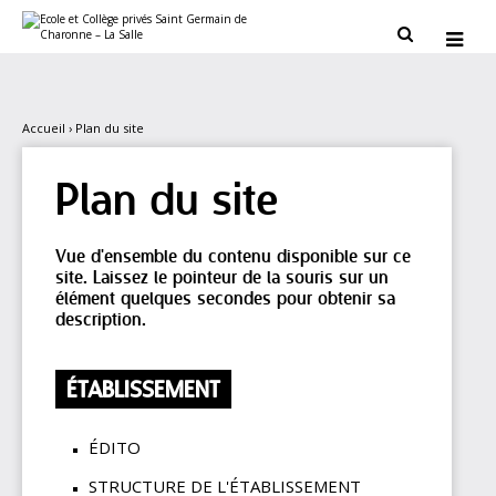
Aller
Outils
au
personnels


contenu.
|
Aller
à
la
navigation
Accueil
›
Plan du site
Plan du site
Vue d'ensemble du contenu disponible sur ce
site. Laissez le pointeur de la souris sur un
élément quelques secondes pour obtenir sa
description.
ÉTABLISSEMENT
ÉDITO
STRUCTURE DE L'ÉTABLISSEMENT