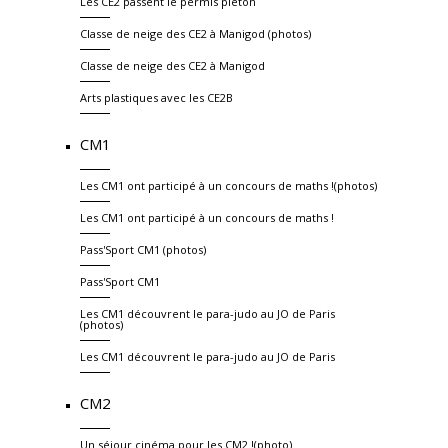
Les CE2 passent le permis piéton
Classe de neige des CE2 à Manigod (photos)
Classe de neige des CE2 à Manigod
Arts plastiques avec les CE2B
CM1
Les CM1 ont participé à un concours de maths !(photos)
Les CM1 ont participé à un concours de maths !
Pass'Sport CM1 (photos)
Pass'Sport CM1
Les CM1 découvrent le para-judo au JO de Paris
(photos)
Les CM1 découvrent le para-judo au JO de Paris
CM2
Un séjour cinéma pour les CM2 !(photo)