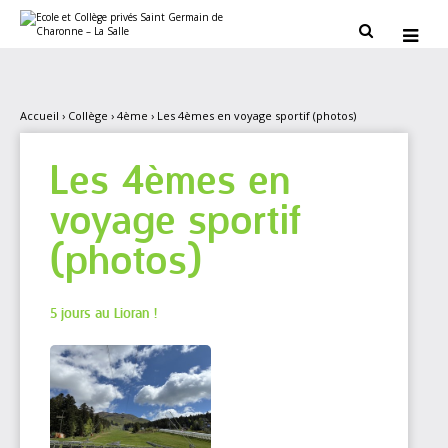
Aller
Outils
au
personnels


contenu.
|
Aller
à
la
navigation
Accueil
›
Collège
›
4ème
›
Les 4èmes en voyage sportif (photos)
Les 4èmes en
voyage sportif
(photos)
5 jours au Lioran !