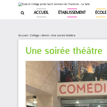
Aller
Outils
au
personnels
contenu.
|
ACCUEIL
ÉTABLISSEMENT
ÉCOLE

Aller
à
la
navigation
Accueil
›
Collège
›
6ème
›
Une soirée théâtre
Une soirée théâtre