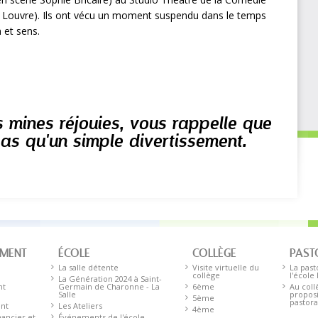
du Louvre). Ils ont vécu un moment suspendu dans le temps
 et sens.
 mines réjouies, vous rappelle que
pas qu'un simple divertissement.
EMENT
ÉCOLE
COLLÈGE
PAST
La salle détente
Visite virtuelle du
La past
collège
l'école
La Génération 2024 à Saint-
nt
Germain de Charonne - La
6ème
Au coll
Salle
proposi
5ème
pastora
ent
Les Ateliers
4ème
ancier et
Événements de l'école