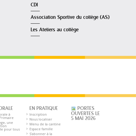
CDI
Association Sportive du collège (AS)
Les Ateliers au collège
ORALE
EN PRATIQUE
PORTES
OUVERTES LE
orale à
Inscription
 Primaire
5 MAI 2026
Nous localiser
ège, une
Menu de la cantine
tion
Espace famille
le pour tous
S'abonner à la