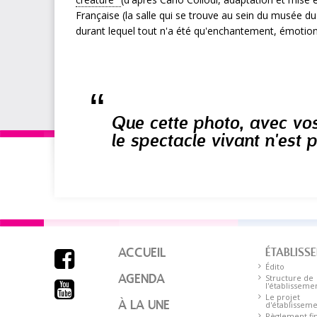
Française (la salle qui se trouve au sein du musée 
durant lequel tout n'a été qu'enchantement, émotion
Que cette photo, avec vos
le spectacle vivant n'est 
ACCUEIL
ÉTABLISS

Édito
AGENDA
Structure de

l'établisseme
Le projet
À LA UNE
d'établissem
Règlement fin