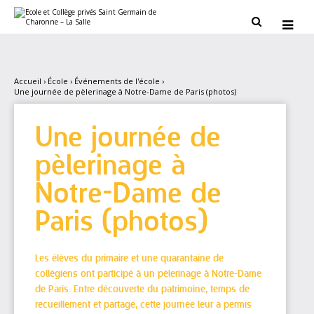
Aller
Outils
au
personnels


contenu.
|
Aller
à
la
navigation
Accueil
›
École
›
Événements de l'école
›
Une journée de pèlerinage à Notre-Dame de Paris (photos)
Une journée de
pèlerinage à
Notre-Dame de
Paris (photos)
Les élèves du primaire et une quarantaine de
collégiens ont participé à un pèlerinage à Notre-Dame
de Paris. Entre découverte du patrimoine, temps de
recueillement et partage, cette journée leur a permis