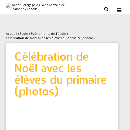
Aller
Outils
au
personnels


contenu.
|
Aller
à
la
navigation
Accueil
›
École
›
Événements de l'école
›
Célébration de Noël avec les élèves du primaire (photos)
Célébration de
Noël avec les
élèves du primaire
(photos)