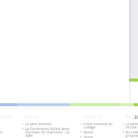
EMENT
ÉCOLE
COLLÈGE
PAST
La salle détente
Visite virtuelle du
La past
collège
l'école
La Génération 2024 à Saint-
nt
Germain de Charonne - La
6ème
Au coll
Salle
proposi
5ème