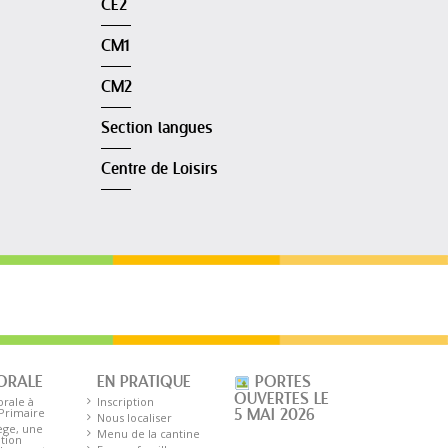
CE2
CM1
CM2
Section langues
Centre de Loisirs
ORALE
EN PRATIQUE
PORTES
OUVERTES LE
orale à
Inscription
 Primaire
5 MAI 2026
Nous localiser
ège, une
Menu de la cantine
tion