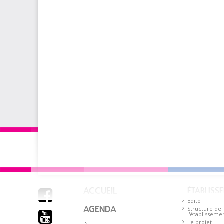
ACCUEIL
ÉTABLISS

Édito
AGENDA
Structure de

l'établisseme
Le projet