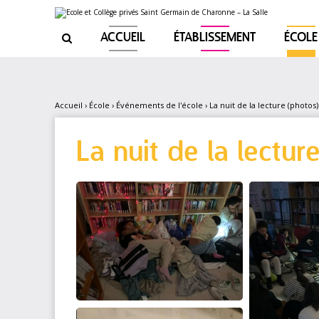
Aller
Outils
au
personnels
contenu.
|
ACCUEIL
ÉTABLISSEMENT
ÉCOLE

Aller
à
la
navigation
Accueil
›
École
›
Événements de l'école
›
La nuit de la lecture (photos)
La nuit de la lectur