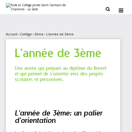
Aller
Outils
au
personnels


contenu.
|
Aller
à
la
navigation
Accueil
›
Collège
›
3ème
›
L'année de 3ème
L'année de 3ème
Une année qui prépare au diplôme du Brevet
et qui permet de s'orienter vers des projets
scolaires et personnels.
L'année de 3ème: un palier
d'orientation