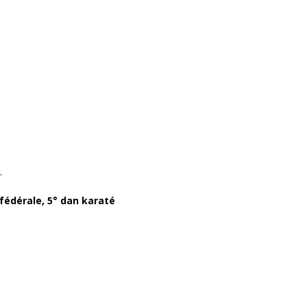
.
édérale, 5° dan karaté