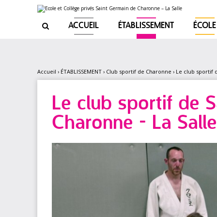
Aller
Outils
au
personnels
contenu.
|
ACCUEIL
ÉTABLISSEMENT
ÉCOLE

Aller
à
la
navigation
Accueil
›
ÉTABLISSEMENT
›
Club sportif de Charonne
›
Le club sportif
Le club sportif de 
Charonne - La Salle