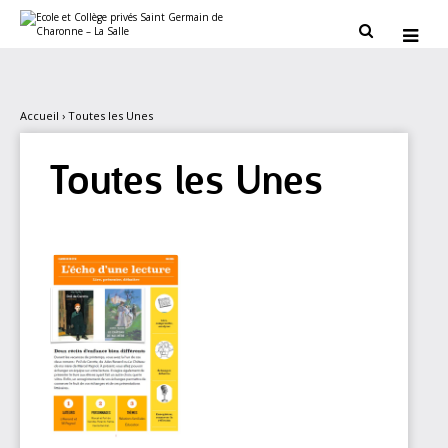
Aller
Outils
au
personnels


contenu.
|
Aller
à
la
navigation
Accueil
›
Toutes les Unes
Toutes les Unes