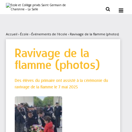
Aller
Outils
au
personnels


contenu.
|
Aller
à
la
navigation
Accueil
›
École
›
Événements de l'école
›
Ravivage de la flamme (photos)
Ravivage de la
flamme (photos)
Des élèves du primaire ont assisté à la cérémonie du
ravivage de la flamme le 7 mai 2025