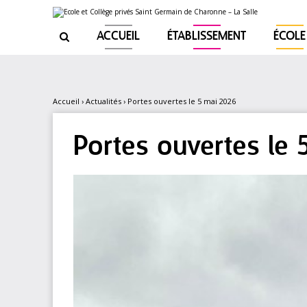
Aller
Outils
au
personnels
contenu.
|
ACCUEIL
ÉTABLISSEMENT
ÉCOLE

Aller
à
la
navigation
Accueil
›
Actualités
›
Portes ouvertes le 5 mai 2026
Portes ouvertes le 