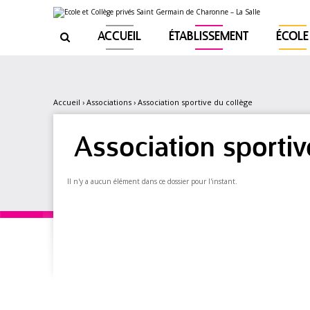
Aller
Outils
au
personnels
contenu.
|
ACCUEIL
ÉTABLISSEMENT
ÉCOLE

Aller
à
la
navigation
Accueil
›
Associations
›
Association sportive du collège
Association sportiv
Il n'y a aucun élément dans ce dossier pour l'instant.