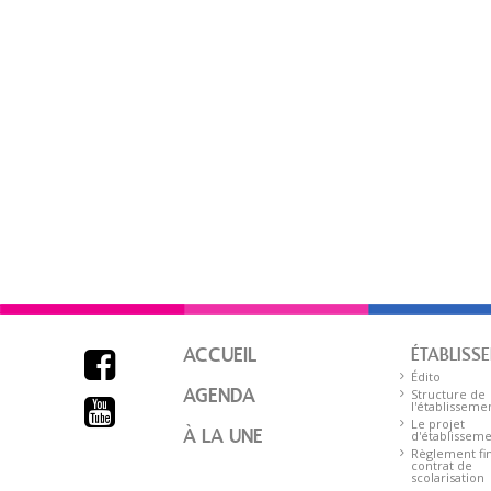
ACCUEIL
ÉTABLISS

Édito
AGENDA
Structure de

l'établisseme
Le projet
À LA UNE
d'établissem
Règlement fin
contrat de
scolarisation