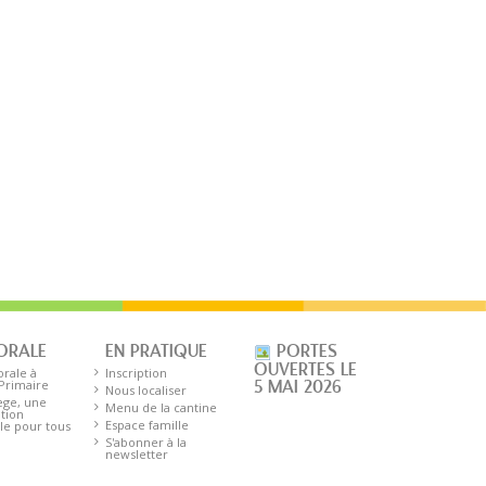
ORALE
EN PRATIQUE
PORTES
OUVERTES LE
orale à
Inscription
 Primaire
5 MAI 2026
Nous localiser
ège, une
Menu de la cantine
tion
Espace famille
le pour tous
S'abonner à la
newsletter