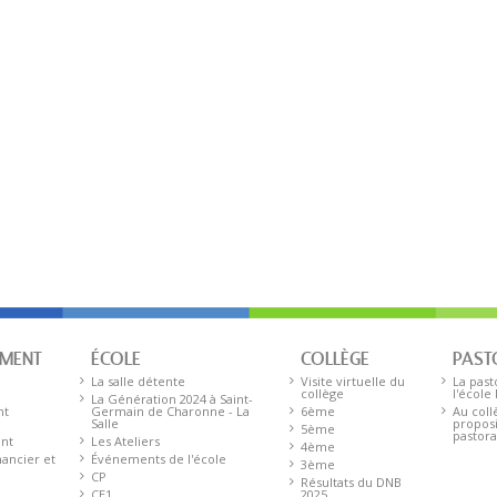
EMENT
ÉCOLE
COLLÈGE
PAST
La salle détente
Visite virtuelle du
La past
collège
l'école
La Génération 2024 à Saint-
nt
Germain de Charonne - La
6ème
Au coll
Salle
proposi
5ème
pastora
ent
Les Ateliers
4ème
ancier et
Événements de l'école
3ème
CP
Résultats du DNB
CE1
2025