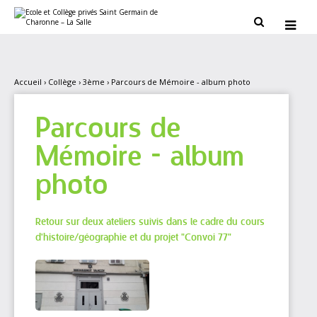
Aller
Outils
au
personnels


contenu.
|
Aller
à
la
navigation
Accueil
›
Collège
›
3ème
›
Parcours de Mémoire - album photo
Parcours de
Mémoire - album
photo
Retour sur deux ateliers suivis dans le cadre du cours
d'histoire/géographie et du projet "Convoi 77"