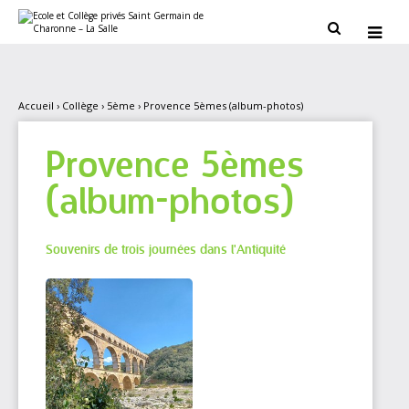
Aller
Outils
au
personnels


contenu.
|
Aller
à
la
navigation
Accueil
›
Collège
›
5ème
›
Provence 5èmes (album-photos)
Provence 5èmes
(album-photos)
Souvenirs de trois journées dans l'Antiquité