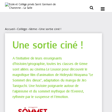
Aller
Outils
au
personnels


contenu.
|
Aller
à
la
navigation
Accueil
›
Collège
›
6ème
›
Une sortie ciné !
Une sortie ciné !
A l'initiative de leurs enseignants
d'histoire/géographie, toutes les classes de 6ème
sont allées au cinéma Le Louxor pour découvrir le
magnifique film d'animation de Hideyuki Hirayama "Le
Sommet des dieux", adaptation du manga de Jirō
Taniguchi. Une histoire poignante autour de
l'alpinisme et du sommet mythique de l'Everest,
rythmée par le suspense et l'émotion.