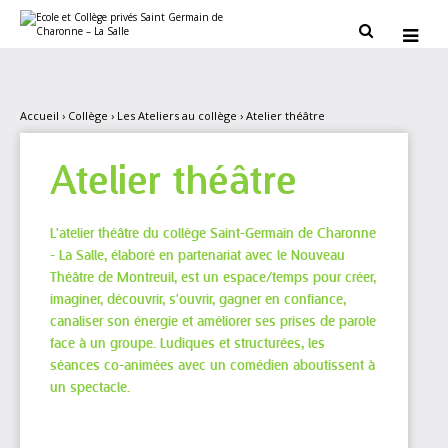
Aller
Outils
au
personnels


contenu.
|
Aller
à
la
navigation
Accueil
›
Collège
›
Les Ateliers au collège
›
Atelier théâtre
Atelier théâtre
L'atelier théâtre du collège Saint-Germain de Charonne
- La Salle, élaboré en partenariat avec le Nouveau
Théâtre de Montreuil, est un espace/temps pour créer,
imaginer, découvrir, s'ouvrir, gagner en confiance,
canaliser son énergie et améliorer ses prises de parole
face à un groupe. Ludiques et structurées, les
séances co-animées avec un comédien aboutissent à
un spectacle.