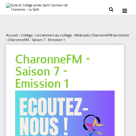
Aller
Outils
au
personnels


contenu.
|
Aller
à
la
navigation
Accueil
›
Collège
›
Les Ateliers au collège
›
Webradio CharonneFM (archives)
›
CharonneFM - Saison 7 - Emission 1
CharonneFM -
Saison 7 -
Emission 1