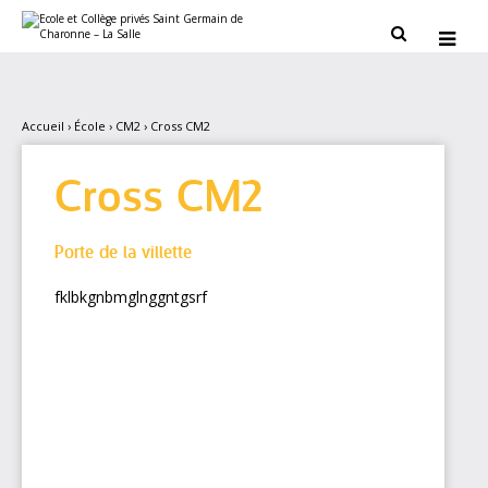
Aller
Outils
au
personnels


contenu.
|
Aller
à
la
navigation
Accueil
›
École
›
CM2
›
Cross CM2
Cross CM2
Porte de la villette
fklbkgnbmglnggntgsrf