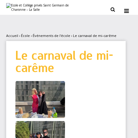
Aller
Outils
au
personnels


contenu.
|
Aller
à
la
navigation
Accueil
›
École
›
Événements de l'école
›
Le carnaval de mi-carême
Le carnaval de mi-
carême