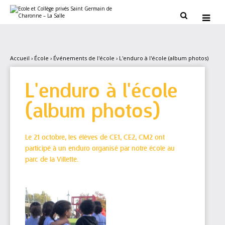
Aller
Outils
au
personnels


contenu.
|
Aller
à
la
navigation
Accueil
›
École
›
Événements de l'école
›
L'enduro à l'école (album photos)
L'enduro à l'école
(album photos)
Le 21 octobre, les élèves de CE1, CE2, CM2 ont
participé à un enduro organisé par notre école au
parc de la Villette.