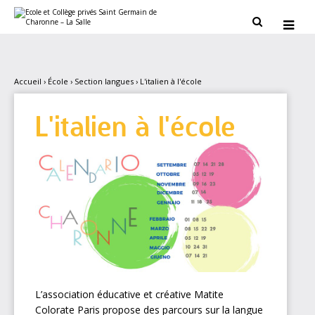
Aller
Outils
au
personnels


contenu.
|
Aller
à
la
navigation
Accueil
›
École
›
Section langues
›
L'italien à l'école
L'italien à l'école
L’association éducative et créative Matite
Colorate Paris propose des parcours sur la langue