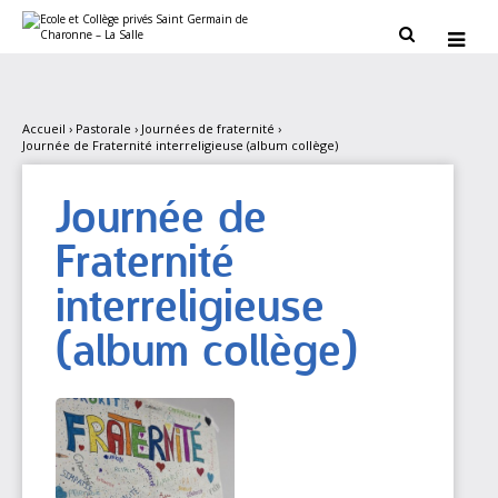
Aller
Outils
au
personnels


contenu.
|
Aller
à
la
navigation
Accueil
›
Pastorale
›
Journées de fraternité
›
Journée de Fraternité interreligieuse (album collège)
Journée de
Fraternité
interreligieuse
(album collège)