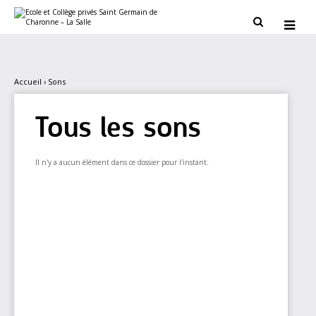
Aller
Outils
au
personnels


contenu.
|
Aller
à
la
navigation
Accueil
›
Sons
Tous les sons
Il n'y a aucun élément dans ce dossier pour l'instant.