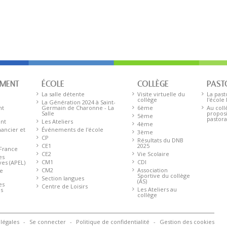
EMENT
ÉCOLE
COLLÈGE
PAST
La salle détente
Visite virtuelle du
La past
collège
l'école
La Génération 2024 à Saint-
nt
Germain de Charonne - La
6ème
Au coll
Salle
proposi
5ème
pastora
ent
Les Ateliers
4ème
ancier et
Événements de l'école
3ème
CP
Résultats du DNB
CE1
2025
 France
CE2
Vie Scolaire
es
CM1
CDI
ves (APEL)
CM2
Association
de
Sportive du collège
Section langues
(AS)
es
Centre de Loisirs
Les Ateliers au
s
collège
légales
Se connecter
Politique de confidentialité
Gestion des cookies