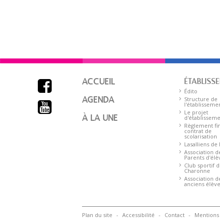
ACCUEIL
ÉTABLISS

Édito
AGENDA
Structure de

l'établisseme
Le projet
À LA UNE
d'établissem
Règlement fin
contrat de
scolarisation
Lasalliens de
Association d
Parents d'élè
Club sportif 
Charonne
Association d
anciens élève
Plan du site
Accessibilité
Contact
Mentions 