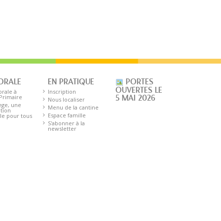
ORALE
EN PRATIQUE
PORTES
OUVERTES LE
orale à
Inscription
 Primaire
5 MAI 2026
Nous localiser
ège, une
Menu de la cantine
tion
Espace famille
le pour tous
S'abonner à la
newsletter