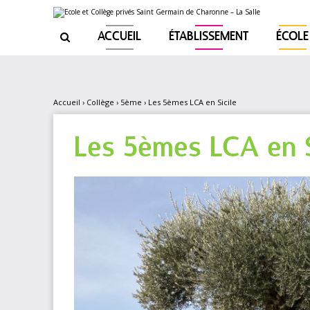
Aller
Outils
au
personnels
contenu.
|
ACCUEIL
ÉTABLISSEMENT
ÉCOLE

Aller
à
la
navigation
Accueil
›
Collège
›
5ème
›
Les 5èmes LCA en Sicile
Les 5èmes LCA en S