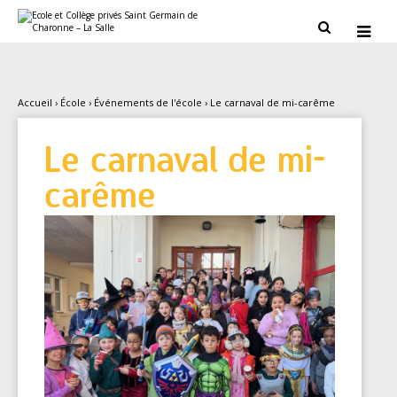
Aller
Outils
au
personnels


contenu.
|
Aller
à
la
navigation
Accueil
›
École
›
Événements de l'école
›
Le carnaval de mi-carême
Le carnaval de mi-
carême