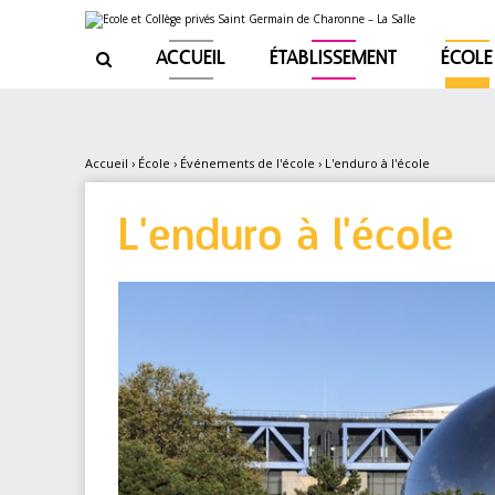
Aller
Outils
au
personnels
contenu.
|
ACCUEIL
ÉTABLISSEMENT
ÉCOLE

Aller
à
la
navigation
Accueil
›
École
›
Événements de l'école
›
L'enduro à l'école
L'enduro à l'école