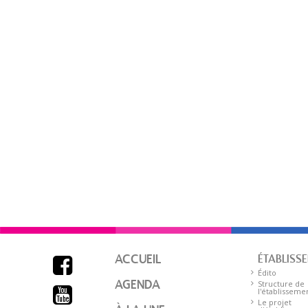
ACCUEIL
ÉTABLISS

Édito
AGENDA
Structure de

l'établisseme
Le projet