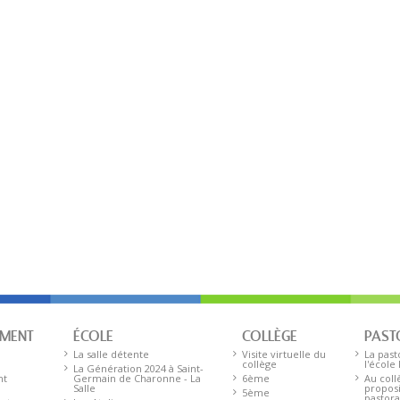
EMENT
ÉCOLE
COLLÈGE
PAST
La salle détente
Visite virtuelle du
La past
collège
l'école
La Génération 2024 à Saint-
nt
Germain de Charonne - La
6ème
Au coll
Salle
proposi
5ème
pastora