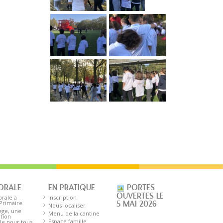
ORALE
EN PRATIQUE
PORTES
OUVERTES LE
orale à
Inscription
 Primaire
5 MAI 2026
Nous localiser
ège, une
Menu de la cantine
tion
Espace famille
le pour tous